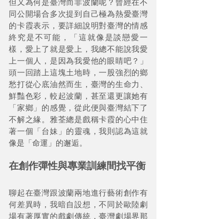
但又為何是臺灣而非波蘭呢？曾經在不
同公開場合多次提到自己極為熱愛臺灣
的卡霞表示，要詳細說明對臺灣的情感
終究是不可能，「這就像是談戀愛一
樣，愛上了就是愛上，我總不能說我愛
上一個人，是因為我愛他的眼睛吧？」
頭一回踏上這塊土地時，一股強烈的鄉
愁打從心底油然而生，臺灣的生命力、
鮮豔色彩，較起波蘭，甚至還更讓她有
「家鄉」的感覺，從此便與臺灣結下了
不解之緣。雅荃總是戲稱卡霞的心中住
著一個「台妹」的靈魂，我則認為這就
像是「命運」的邂逅。
在創作彈性與專業訓練間找平衡
聊起在臺灣跟波蘭兩地進行藝術創作有
何差異時，我暗自設想，不同於歐陸劇
場有著厚實的戲劇傳統，臺灣劇場界那