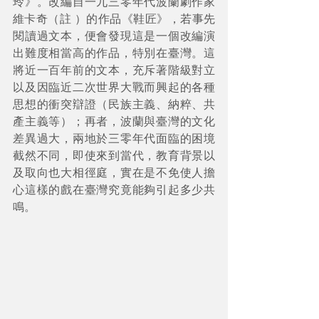
玲》。改編自一九三零年代波蘭劇作家
維卡奇（註 ）的作品《鞋匠》，若事先
閱讀過文本，便會發現這是一個改編演
出難度相當高的作品，特別在臺灣。這
將近一百年前的文本，充斥著階級對立
以及因臨近二次世界大戰而興起的各種
思想的衝突辯證（民族主義、納粹、共
產主義等）；再者，波蘭與臺灣的文化
差異過大，兩地於三零年代面臨的困境
截然不同，即使來到當代，教育背景以
及取向也大相徑庭，實在是不免使人擔
心這樣的戲在臺灣究竟能夠引起多少共
鳴。 