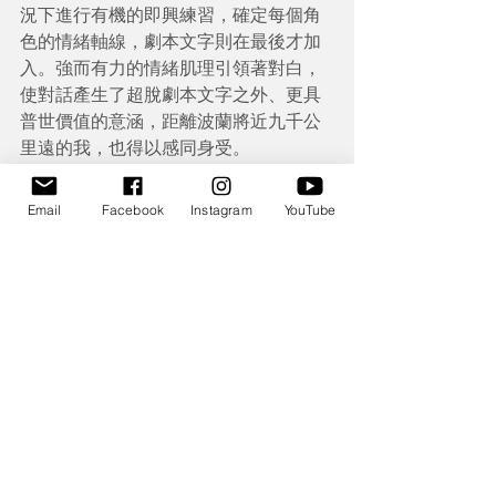
況下進行有機的即興練習，確定每個角
色的情緒軸線，劇本文字則在最後才加
入。強而有力的情緒肌理引領著對白，
使對話產生了超脫劇本文字之外、更具
普世價值的意涵，距離波蘭將近九千公
里遠的我，也得以感同身受。
Email
Facebook
Instagram
YouTube
令人坐立難安的暴力氛圍，正是卡霞對觀眾提
出的挑戰， 要台上台下的身體一同走入這個令
人精疲力竭的世界。（圖／林美君攝