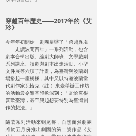
穿越百年歷史――2017年的《艾
玲》
今年年初開始，劇團舉辦了「跨越異境
――走讀波蘭百年」一系列活動，包含
劇本合輯出版、編劇大師班、文學戲劇
系列講座、讀劇與劇本出走活動、小型
文件展等六項子計畫，為臺灣與波蘭劇
場搭起一座橋樑，其中又以特邀波蘭當
代劇作家瓦恰克（註 ）來臺舉辦工作坊
的活動最令雅荃印象深刻：「瓦恰克很
喜歡臺灣，甚至興起想要特別為臺灣創
作的想法。」
隨著系列活動來到尾聲，自然而然劇團
將於五月份推出劇團的第二號作品《艾