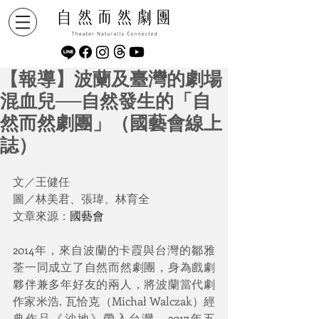
【報導】波蘭及臺灣的劇場
混血兒──自然發生的「自
然而然劇團」（國藝會線上
誌）
文／王健任 
圖／林美君、張瑋、林育全 
文章來源：
國藝會
2014年，來自波蘭的卡霞與台灣的鄒雅
荃一同成立了自然而然劇團，身為戲劇
夥伴兼多年好友的兩人，將波蘭當代劇
作家米浩. 瓦恰克（Michał Walczak）經
典作品《沙地》帶入台灣。2017年五