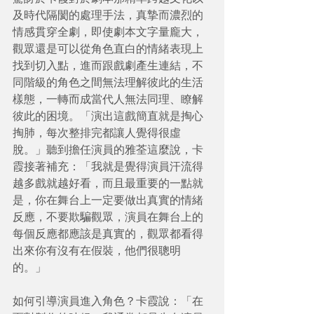
及時代隔閡的處理手法，真摯而濃烈的
情感貫穿全劇，即使劇本文字量龐大，
觀眾還是可以從角色直白的情緒表現上
找到切入點，進而跟戲劇產生連結，不
同階級的角色之間無法理解彼此的生活
樣態，一轉而成當代人無法同理、瞭解
彼此的困境。「演出這戲簡直就是掏心
掏肺，每次整排完都讓人覺得很虛
脫。」聽到擔任演員的雅荃這麼說，卡
霞接著補充：「我就是覺得演員汗流得
越多戲就越好看，而且最重要的一點就
是，你在舞台上一定要做出真實的情緒
反應，不要欺騙觀眾，演員在舞台上的
每個反應都應該是真實的，觀眾都看得
出來你有沒有在假裝，他們很聰明
的。」 
如何引導演員進入角色？卡霞說：「在