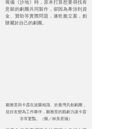
籌備《沙地》時，原本打算想要尋找有
意願的劇團共同製作，卻因為牽涉到資
金、贊助等實際問題，遂乾脆立案，創
辦屬於自己的劇團。
鄒雅荃與卡霞在波蘭相識、於臺灣共創劇團，
從好友變為工作夥伴，鄒雅荃的戲劇力讓卡霞
非常驚豔。（圖／林美君攝）