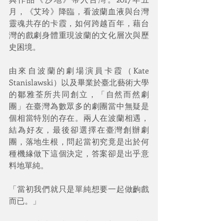
月，《艾玲》降臨，看波蘭血液與台灣
靈魂共存的卡霞，如何跨越百年，藉台
灣的戲劇身體重現波蘭的文化層次與歷
史困境。
由來自波蘭的劇場演員卡霞（Kate 
Stanislawski）以及畢業於臺北藝術大學
的鄒雅荃所共同創立，「自然而然劇
團」在臺灣為數眾多的劇團當中無疑是
個相當特別的存在。兩人在波蘭相遇，
結為好友，最後卻選擇在臺灣創辦劇
團，落地生根，問起當初究竟是出於何
種機緣做下這個決定，答案卻是出乎意
料地單純。 
「當初我們就只是單純想要一起做齣戲
而已。」 