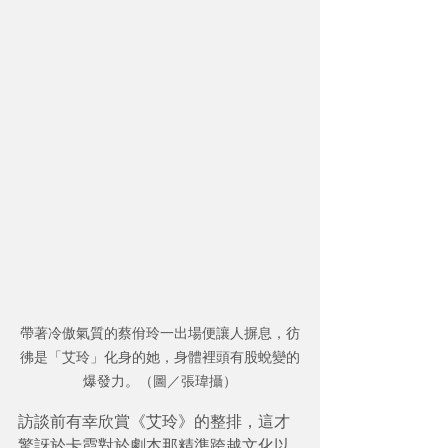
帶著冷傲氣質的蔡佾玲一出場便讓人摒息，彷
彿是「艾玲」化身的她，身體裡頭有股蛻變的
爆發力。（圖／張瑋攝）
​訪談前有幸欣賞《艾玲》的整排，這才
驚訝於卡霞對於劇本那精準跨越文化以