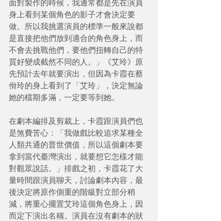
面對製作的時候，我通常都是先在演員
身上看到某個角色的影子才會決定要
做。所以我挑選演員的標準一般來說都
是直接把他們放到適合的角色身上，而
不會去挑戰他們，要他們扭轉自己的特
質好變成截然不同的人。」《艾玲》原
先預計去年就要演出，但因為卡霞在蔡
佾玲的身上看到了「艾玲」，決定無論
她的檔期多滿，一定要等到她。 
在劇本編排及剪裁上，卡霞跟演員們也
是煞費苦心：「我做戲比較追求某種全
人類共通的普世價值，所以這個劇本要
拿到當代臺灣演出，就要想它怎樣才能
對觀眾說話。」排戲之初，卡霞花了大
量時間跟演員聊天，討論劇本內容，最
後決定將原作側重的階級對立部分稍
減，將重心擺置艾玲這個角色身上，因
而定下演出名稱。演員在沒有劇本的狀