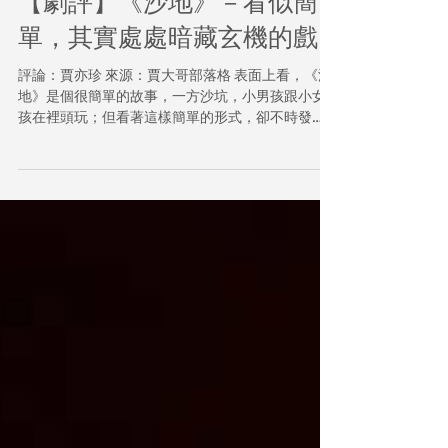
【劇評】《沙地》－看似簡
單，其實處處暗藏玄機的戲
評論：賈亦珍 來源：賈大哥部落格 表面上看，《沙
地》是個很簡單的故事，一方沙坑，小男孩跟小女
孩在裡頭玩；但看著這樣簡單的形式，卻不時發
現，裡頭潛藏著一些若隱若現的玄機。 光是小男孩
跟小女孩這兩個角色，就變化多端。 開始時，你會
以為這是個兒童劇，玩兩小無猜的遊戲；隨著劇情
推演...