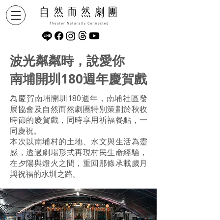
波光粼粼時，說愛你
南埔開圳180週年慶賀戲
為慶賀南埔開圳180週年，南埔社區發
展協會及自然而然劇團特別策劃於秋收
時節的慶賀戲，同時享用祈福餐點，一
同慶祝。
本次以南埔村的土地、水文與生活為靈
感，透過劇場形式再現村民生命經驗，
在夕陽與燈火之間，重回那條承載歲月
與祝福的水圳之路。