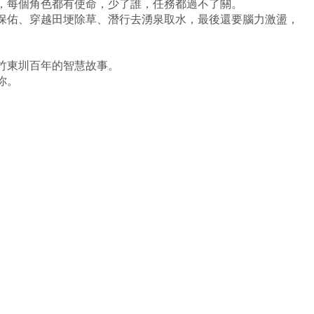
，每個角色都有使命，少了誰，任務都過不了關。
保佑、穿越田埂除草、潛行去湧泉取水，最後還要腦力激盪，
竹東圳百年的智慧故事。
你。