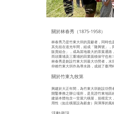
關於林春秀（1875-1958）
林春秀乃是竹東大圳的貢獻者，同時也
其先祖在道光年間，組成「隆興號」，與
販賣組合」，成為當地最大的茶葉通路
而頭重埔及三重埔的田業面積保守也有
林春秀是創設竹東大圳最大功勞者，水
仰賴竹東大圳作為導水路，成就了臺灣
關於竹東九牧第
興建於大正年間，為竹東大圳創設功勞
開鑿事務之辦公場所，是見證竹東地區
建築本體包含一堂屋六橫屋，規模宏大
用性（如左橫屋設為穀倉）與渾厚的風
活動資訊