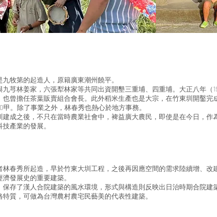
是九牧第的起造人，原籍廣東潮州饒平。
九芎林姜家，六張犁林家等共同出資開墾三重埔、四重埔。大正八年（19
，也曾擔任茶葉販賣組合會長。此外稻米生產也是大宗，在竹東圳開鑿完成
30甲。除了事業之外，林春秀也熱心於地方事務。
圳建成之後，不只在當時農業社會中，裨益廣大農民，即使是在今日，作
科技產業的發展。
者林春秀所起造，早於竹東大圳工程，之後再因應空間的需求陸續增、改
經濟發展史的重要建築。
，保存了漢人合院建築的風水環境，形式與構造則反映出日治時期合院建
格特質，可做為台灣農村農宅民藝美的代表性建築。