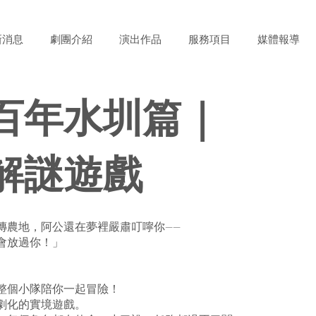
新消息
劇團介紹
演出作品
服務項目
媒體報導
百年水圳篇｜
解謎遊戲
傳農地，阿公還在夢裡嚴肅叮嚀你——
會放過你！」
整個小隊陪你一起冒險！
劇化的實境遊戲。