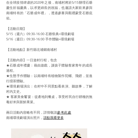
在全球疫情肆虐的2020年之後，南埔村將於5/15辦理石爺
慶生祈福慶典，以求更綿長的祝福，也邀請大家前來參與
南埔特有的「石爺成年禮」，透過參賽與觀禮蒙受石爺庇
佑。
【活動日期】
5/15（週六）09:30-16:00 石爺祭典+環境劇場
5/16（週日）09:30-16:00 手作體驗+環境劇場
【活動地點】新竹縣北埔鄉南埔村
【活動內容】一日遊村行程，包含
★石爺成年禮慶：藉由遊戲，讓孩子體驗客家青年的成長
過程。
★生態手作體驗：以南埔特有植物製作陀螺、飛鏢，並進
行擂茶體驗。
★環境劇場演出：在村中不同景點看表演、聽故事，了解
村內文史。
★ 客家美食饗宴：從產地到餐桌，享受村民自行耕種的無
毒好米與新鮮果菜。
兩日活動內容略有不同，詳情敬請
參考此處
南埔環境劇場演出照片，
請點我看更多