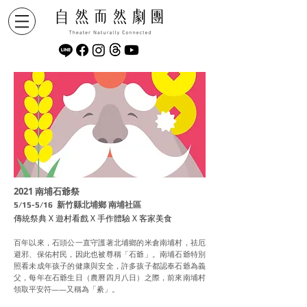
2021 南埔石爺祭
​5/15-5/16 新竹縣北埔鄉 南埔社區
傳統祭典 X
遊村看戲
X
手作體驗
X
客家美食
百年以來，石頭公一直守護著北埔鄉的米倉南埔村，祛厄
避邪、保佑村民，因此也被尊稱「石爺」。南埔石爺特別
照看未成年孩子的健康與安全，許多孩子都認奉石爺為義
父，每年在石爺生日（農曆四月八日）之際，前來南埔村
領取平安符——又稱為「絭」。