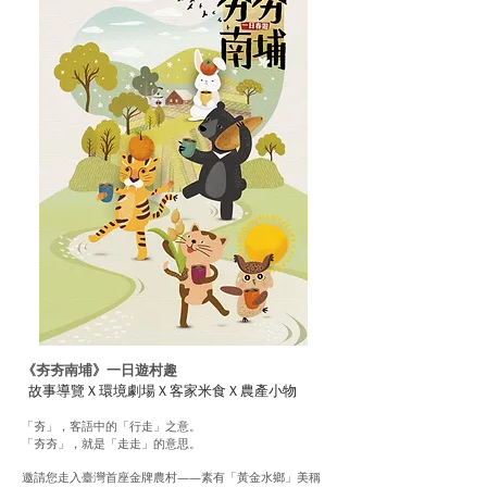
《夯夯南埔》一日遊村趣
故事導覽Ｘ環境劇場Ｘ客家米食Ｘ農產小物
​
「夯」，客語中的「行走」之意。
「夯夯」，就是「走走」的意思。
邀請您走入臺灣首座金牌農村——素有「黃金水鄉」美稱