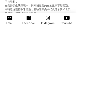
的南埔村，
在美好的生態環境中，與南埔豐富的在地故事不期而遇。
同時透過親身碾米磨製，體驗客家先民代代傳承的米食製
成過程，讓假日充滿稻米香。
★ 活動日期：2020/ 9 / 13 (週日) 09:30-16:00
Email
Facebook
Instagram
YouTube
★ 活動地點：新竹縣北埔鄉南埔社區發展協會（南昌宮廣
場報到）
★活動流程：
09:30-09:45 集合報到
09:45-10:00 好風光／南昌宮起點
10:00-12:00 遊村趣／在地故事環境劇場（分組進行）
12:00-13:30 吃好料／竹筒飯與在地鮮食
13:30-15:30 搓米樂／客家米食手作體驗（分組進行）
15:30-16:00 選禮物／南埔農產小物選購
--------------------------
主辦單位：自然而然劇團、南埔社區發展協會
協辦單位：南昌宮
合作單位：南埔鹹菜桶打擊樂劇團、磚木取夥故事劇場、
麥客田園、頭前溪城鄉好生活促進會
指導單位：客家委員會
輔導單位：行政院農業委員會水土保持局
網路報名，敬請至此。
活動精彩照片，請點選此連結。