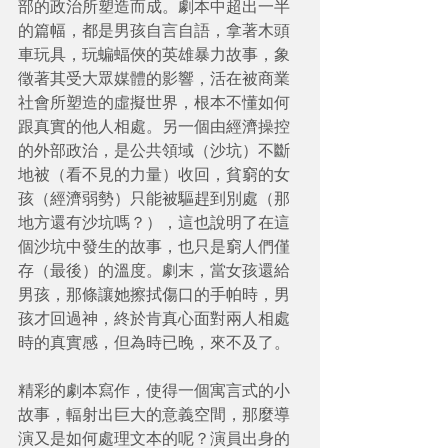
部的政治所塑造而成。劇本中超出一半
的篇幅，都是男孩自言自語，拿著木頭
車玩具，玩蝙蝠俠的英雄暴力故事，象
徵著其受大眾媒體的影響，活在被商業
社會所塑造的虛擬世界，根本不懂如何
跟真實的他人相處。另一個由經濟操控
的外部政治，是公共領域（沙坑）不斷
地被（看不見的力量）收回，貧窮的女
孩（經濟弱勢）只能被驅趕到別處（那
地方還有沙坑嗎？），這也說明了在這
個沙坑中發生的故事，也只是窮人們僅
存（最後）的溫度。劇末，當女孩還給
男孩，那條讓她擦拭傷口的手帕時，男
孩才回過神，終於肯真心面對兩人相處
時的真實感，但為時已晚，來不及了。
精彩的劇本寫作，使得一個寓言式的小
故事，輻射出巨大的意義空間，那麼導
演又是如何處理文本的呢？演員出身的