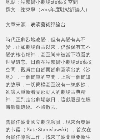
地點：牯嶺街小劇場2樓藝文空間
撰文：謝東寧（2014年度駐站評論人）
文章來源：
表演藝術評論台
時代正劇烈地改變，但有其變有其不
變，正如劇場自古以來，仍然保有其不
變的核心精神，甚至尚未被當下喧囂的
世界遺忘。日前在牯嶺街小劇場2樓藝文
空間，觀賞由自然而然劇團演出的《沙
地》，一個簡單的空間，上演一個簡短
的故事，一切簡樸甚至沒有一絲多餘，
卻讓人重新看見那動人的劇場古典精
神，直到走出劇場數日，這戲還是在腦
海餘韻繚繞、不肯散去。
曾擔任波蘭國立劇院演員，現來台發展
的卡霞（ Kate Stanislawski），首次在
台擔任導演工作，找來了波蘭重要新生