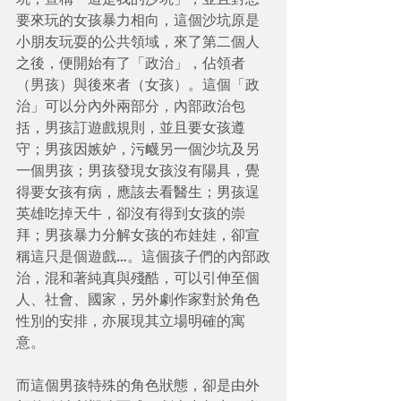
要來玩的女孩暴力相向，這個沙坑原是
小朋友玩耍的公共領域，來了第二個人
之後，便開始有了「政治」，佔領者
（男孩）與後來者（女孩）。這個「政
治」可以分內外兩部分，內部政治包
括，男孩訂遊戲規則，並且要女孩遵
守；男孩因嫉妒，污衊另一個沙坑及另
一個男孩；男孩發現女孩沒有陽具，覺
得要女孩有病，應該去看醫生；男孩逞
英雄吃掉天牛，卻沒有得到女孩的崇
拜；男孩暴力分解女孩的布娃娃，卻宣
稱這只是個遊戲…。這個孩子們的內部政
治，混和著純真與殘酷，可以引伸至個
人、社會、國家，另外劇作家對於角色
性別的安排，亦展現其立場明確的寓
意。
而這個男孩特殊的角色狀態，卻是由外