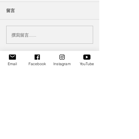
留言
撰寫留言......
最新文章 Recent Posts
Email
Facebook
Instagram
YouTube
此語言尚未有已發佈
之文章
文章發佈後將於此處顯示。