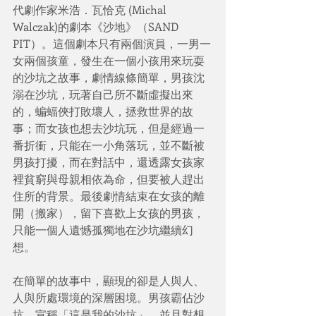
代劇作家米浩．瓦恰克 (Michal 
Walczak)的劇本《沙地》（SAND 
PIT）。這個劇本只有兩個演員，一男一
女兩個孩童，發生在一個小孩用來玩耍
的沙坑之故事，劇情線條簡單，男孩沈
溺在沙坑，玩著自己所不斷虛擬出來
的，蝙蝠俠打敗壞人，拯救世界的故
事；而女孩也想去沙坑玩，但是經過一
番折衝，只能在一小角落玩，並不斷被
男孩打擾，而在對話中，還透露女孩家
裡貧窮與母親相依為命，但要被人趕出
住所的背景。最後劇情結束在女孩的離
開（搬家），留下喜歡上女孩的男孩，
只能一個人遺憾孤獨地在沙坑繼續幻
想。
在簡單的故事中，顯現的卻是人與人、
人與所處環境的深層困境。男孩霸佔沙
坑，宣稱「這是我的沙坑」，並且對想