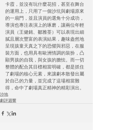
卡霞，並沒有玩什麼花招，甚至在舞台
的運用上，只用了一個沙坑與劇場原來
的一扇門，並且演員的選角十分成功，
導演也專注表演上的琢磨，讓兩位年輕
演員（王健銘、鄒雅荃）可以表現出細
膩且層次豐富的表演結果，趣味盎然地
呈現孩童天真之下的恐懼與邪惡，在服
裝方面，也用具有歐洲情調的裝扮，凸
顯男孩的自我，與女孩的膽怯。而一切
整體的配合其目標相當明確，都是抓住
了劇場的核心元素，來讓劇本散發出屬
於自己的力量，並完成了這場相當難
得，命中了劇場真正精神的精彩演出。
沙地
劇評迴響