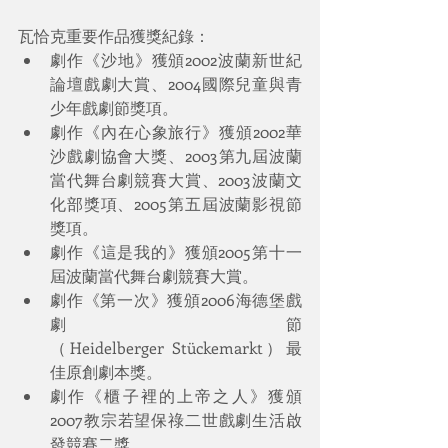
瓦恰克重要作品獲獎紀錄：
劇作《沙地》獲頒2002波蘭新世紀
論壇戲劇大賞、2004國際兒童與青
少年戲劇節獎項。
劇作《內在心象旅行》獲頒2002華
沙戲劇協會大獎、2003第九屆波蘭
當代舞台劇競賽大賞、2003波蘭文
化部獎項、2005第五屆波蘭影視節
獎項。
劇作《這是我的》獲頒2005第十一
屆波蘭當代舞台劇競賽大賞。
劇作《第一次》獲頒2006海德堡戲
劇節
（Heidelberger Stückemarkt）最
佳原創劇本獎。
劇作《櫃子裡的上帝之人》獲頒
2007教宗若望保祿二世戲劇生活啟
發競賽二獎。