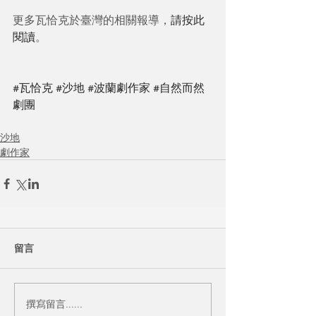
更多瓦恰克於臺灣的相關報導，
請按此
閱讀
。
#瓦恰克
#沙地
#波蘭劇作家
#自然而然
劇團
沙地
劇作家
留言
撰寫留言......