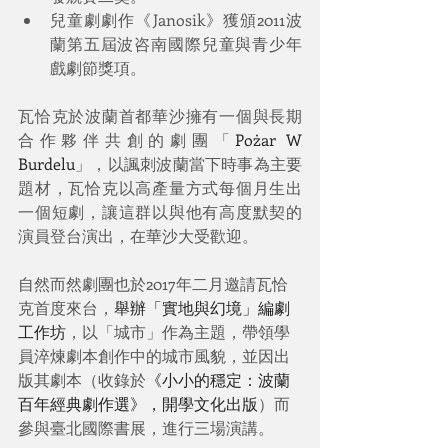
兒童劇劇作《Janosik》獲頒2011波
蘭第五屆波咨南國際兒童與青少年
戲劇節獎項。
瓦恰克於波蘭首都華沙擁有一個與長期
合作夥伴共創的劇團「
Pożar W 
Burdelu
」，以諷刺波蘭當下時事為主要
題材，瓦恰克以高產量方式每個月生出
一個短劇，讓這群以與他有高度默契的
演員登台演出，在華沙大受歡迎。
自然而然劇團也於2017年二月邀請瓦恰
克首度來台，
舉辦「實地與幻境」編劇
工作坊
，以「城市」作為主題，帶領學
員淬煉劇本創作中的城市風貌，並因出
版其劇本（收錄於
《小小的穩定：波蘭
百年經典劇作選》，開學文化出版
）而
參與臺北國際書展，進行三場演講。