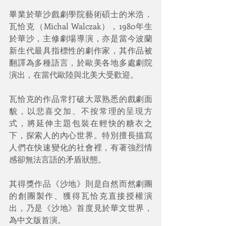
畢業於華沙戲劇學院藝術碩士的米浩．
瓦恰克（Michal Walczak），1980年生
於華沙，主修劇場導演，亦是當今波蘭
新生代最具指標性的劇作家，其作品被
翻譯為多種語言，於歐美各地多處劇院
演出，在當代歐陸與北美大受歡迎。
瓦恰克的作品常打破大眾熟悉的戲劇面
貌，以悲喜交加、不按常理的呈現方
式，將延伸主題包裝在輕快的糖衣之
下，探索人的內心世界。特別擅長描寫
人們在快速變化的社會裡，有著強烈情
感卻無法言語的矛盾狀態。
其得獎作品《沙地》則是自然而然劇團
的創團製作、獲得瓦恰克直接授權演
出，乃是《沙地》首度見於華文世界，
為中文版首演。