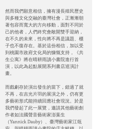
然而我們願意相信，擁有漫長殖民歷史
與多種文化交融的臺灣社會，正漸漸朝
著包容而寬大的方向移動，面對不同於
己的他者，人們終究會敞開雙手迎納，
在不久的未來，性向將不再是議題、櫃
子也不復存在。基於這份相信，加以受
到桃園市政府文化局的慷慨支持，《共
生公寓》將在晴耕雨讀小書院進行首
演，以此為起點展開系列書店巡演計
畫。
而戲劇存於演出發生的當下，錯過了就
不再，在吉光片羽的展演之外，仍有更
多藝術形式能持續回應社會現況。於是
我們發起了此一展覽，邀請其他藝術創
作者如法國聲音藝術家澎葉生
（Yannick Dauby）、臺灣藝術家江瓴
安，與晴耕雨讀小書院的店主毓穗，以