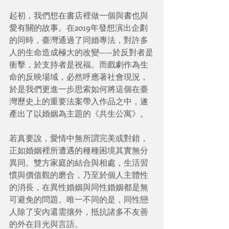
起初，我們想在書店裡做一個與書也與
愛有關的故事。在2019年發想演出企劃
的同時，臺灣通過了同婚專法，對許多
人的生命造成極大的改變——於反對者是
衝擊，於支持者是祝福。而戲劇作為生
命的反映場域，必然呼應著社會現況，
於是我們更進一步思索如何將這個在臺
灣歷史上的重要法案帶入作品之中，遂
產出了以婚姻為主題的《共生公寓》。
若真要說，愛情中無所謂完美或對錯，
正如婚姻裡所遭遇的種種困境其實無分
異同。雙方家庭的結合與相處，生活習
慣與價值觀的磨合，乃至於個人主體性
的消長，在異性婚姻與同性婚姻都是無
可避免的問題。唯一不同的是，同性戀
人除了安內還需攘外，抵抗諸多不友善
的外在目光與言語。