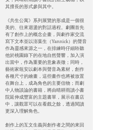
其擅長的形式參與其中。
《共生公寓》系列展覽的形成是一個很
美的、往來迴盪的對話過程。劇團首先
有了創作上的概念企畫，與劇作家交流
寫下文本並以澎葉生（Yannick）的聲音
作為靈感來源之一，在排練時仔細聆聽
他於桃園錄下的在地自然聲響，加入演
出當中，作為重要的意象表徵；同時，
藝術家瓴安以劇本與聲音為素材，創作
各種尺寸的繪畫，這些畫作也將被放置
在舞台上，成為角色的主要信物；而劇
中人物談論的書籍，將由晴耕雨讀小書
院延伸成豐富的主題書單，展示在書店
中，讓觀眾可以在看戲之餘，透過閱讀
更深入理解角色。
創作上的互文生義與創作者之間的來回