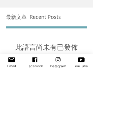
最新文章 Recent Posts
此語言尚未有已發佈
之文章
Email
Facebook
Instagram
YouTube
文章發佈後將於此處顯示。
每月張貼 Archive
2021年10月
(1)
1 篇文章
2021年7月
(1)
1 篇文章
2021年4月
(2)
2 篇文章
2020年10月
(1)
1 篇文章
2020年9月
(2)
2 篇文章